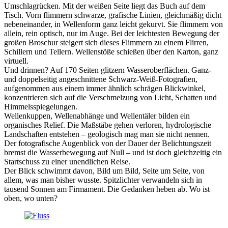
Umschlagrücken. Mit der weißen Seite liegt das Buch auf dem
Tisch. Vorn flimmern schwarze, grafische Linien, gleichmäßig dicht
nebeneinander, in Wellenform ganz leicht gekurvt. Sie flimmern von
allein, rein optisch, nur im Auge. Bei der leichtesten Bewegung der
großen Broschur steigert sich dieses Flimmern zu einem Flirren,
Schillern und Tellern. Wellenstöße schießen über den Karton, ganz
virtuell.
Und drinnen? Auf 170 Seiten glitzern Wasseroberflächen. Ganz-
und doppelseitig angeschnittene Schwarz-Weiß-Fotografien,
aufgenommen aus einem immer ähnlich schrägen Blickwinkel,
konzentrieren sich auf die Verschmelzung von Licht, Schatten und
Himmelsspiegelungen.
Wellenkuppen, Wellenabhänge und Wellentäler bilden ein
organisches Relief. Die Maßstäbe gehen verloren, hydrologische
Landschaften entstehen – geologisch mag man sie nicht nennen.
Der fotografische Augenblick von der Dauer der Belichtungszeit
bremst die Wasserbewegung auf Null – und ist doch gleichzeitig ein
Startschuss zu einer unendlichen Reise.
Der Blick schwimmt davon, Bild um Bild, Seite um Seite, von
allem, was man bisher wusste. Spitzlichter verwandeln sich in
tausend Sonnen am Firmament. Die Gedanken heben ab. Wo ist
oben, wo unten?