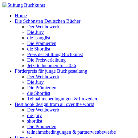
Home
Die Schönsten Deutschen Bücher
Der Wettbewerb
Die Jury
die Longlist
Die Prämierten
die Shortlist
Preis der Stiftung Buchkunst
Die Preisverleihung
Jetzt teilnehmen für 2026
Förderpreis für junge Buchgestaltung
Der Wettbewerb
Die Jury
Die Prämierten
die Shortlist
Teilnahmebedingungen & Prozedere
Best book design from all over the world
Der Wettbewerb
die jury
shortlist
Die Prämierten
teilnahmebedingungen & partnerwettbewerbe
Über uns