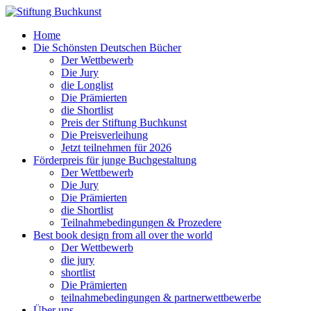
Home
Die Schönsten Deutschen Bücher
Der Wettbewerb
Die Jury
die Longlist
Die Prämierten
die Shortlist
Preis der Stiftung Buchkunst
Die Preisverleihung
Jetzt teilnehmen für 2026
Förderpreis für junge Buchgestaltung
Der Wettbewerb
Die Jury
Die Prämierten
die Shortlist
Teilnahmebedingungen & Prozedere
Best book design from all over the world
Der Wettbewerb
die jury
shortlist
Die Prämierten
teilnahmebedingungen & partnerwettbewerbe
Über uns