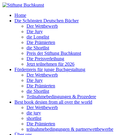
Home
Die Schönsten Deutschen Bücher
Der Wettbewerb
Die Jury
die Longlist
Die Prämierten
die Shortlist
Preis der Stiftung Buchkunst
Die Preisverleihung
Jetzt teilnehmen für 2026
Förderpreis für junge Buchgestaltung
Der Wettbewerb
Die Jury
Die Prämierten
die Shortlist
Teilnahmebedingungen & Prozedere
Best book design from all over the world
Der Wettbewerb
die jury
shortlist
Die Prämierten
teilnahmebedingungen & partnerwettbewerbe
Über uns