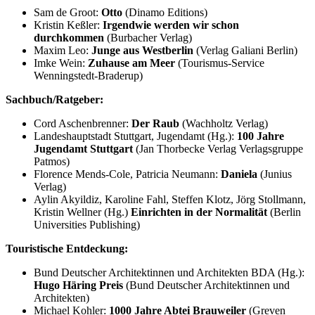
Sam de Groot:
Otto
(Dinamo Editions)
Kristin Keßler:
Irgendwie werden wir schon
durchkommen
(Burbacher Verlag)
Maxim Leo:
Junge aus Westberlin
(Verlag Galiani Berlin)
Imke Wein:
Zuhause am Meer
(Tourismus-Service
Wenningstedt-Braderup)
Sachbuch/Ratgeber:
Cord Aschenbrenner:
Der Raub
(Wachholtz Verlag)
Landeshauptstadt Stuttgart, Jugendamt (Hg.):
100 Jahre
Jugendamt Stuttgart
(Jan Thorbecke Verlag Verlagsgruppe
Patmos)
Florence Mends-Cole, Patricia Neumann:
Daniela
(Junius
Verlag)
Aylin Akyildiz, Karoline Fahl, Steffen Klotz, Jörg Stollmann,
Kristin Wellner (Hg.)
Einrichten in der Normalität
(Berlin
Universities Publishing)
Touristische Entdeckung:
Bund Deutscher Architektinnen und Architekten BDA (Hg.):
Hugo Häring Preis
(Bund Deutscher Architektinnen und
Architekten)
Michael Kohler:
1000 Jahre Abtei Brauweiler
(Greven