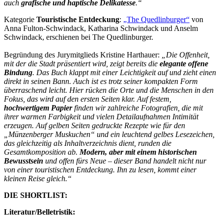
auch
grafische und haptische Delikatesse
.“
Kategorie
Touristische Entdeckung
:
„The Quedlinburger“
von
Anna Fulton-Schwindack, Katharina Schwindack und Anselm
Schwindack, erschienen bei The Quedlinburger.
Begründung des Jurymitglieds Kristine Harthauer:
„Die Offenheit,
mit der die Stadt präsentiert wird, zeigt bereits die
elegante offene
Bindung
. Das Buch klappt mit einer Leichtigkeit auf und zieht einen
direkt in seinen Bann. Auch ist es trotz seiner kompakten Form
überraschend leicht. Hier rücken die Orte und die Menschen in den
Fokus, das wird auf den ersten Seiten klar. Auf festem,
hochwertigem Papier
finden wir zahlreiche Fotografien, die mit
ihrer warmen Farbigkeit und vielen Detailaufnahmen Intimität
erzeugen. Auf gelben Seiten gedruckte Rezepte wie für den
„Münzenberger Muskuchen“ und ein leuchtend gelbes Lesezeichen,
das gleichzeitig als Inhaltverzeichnis dient, runden die
Gesamtkomposition ab.
Modern, aber mit einem historischen
Bewusstsein
und offen fürs Neue – dieser Band handelt nicht nur
von einer touristischen Entdeckung. Ihn zu lesen, kommt einer
kleinen Reise gleich.“
DIE SHORTLIST:
Literatur/Belletristik: