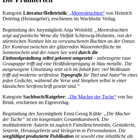
Kategorie
Literatur/Belletristik
:
„Meeresleuchten“
von Heinrich
Detering (Herausgeber), erschienen im Wachholtz Verlag.
Begründung des Jurymitglieds Anja Wolsfeld:
„Meeresleuchten
zeigt auf poetische Weise die Vielfalt Schleswig-Holsteins, von der
stürmischen Nordsee hin zu verwunschenen Buchten an der Ostsee.
Der Kontrast zwischen der glitzernden Wasseroberfläche im
Sonnenschein und der rauen See wird
durch die
Einbandgestaltung selbst gekonnt umgesetzt
– unbezogene raue
Graupappe trifft auf eine Heißfolienprägung in blau metallic. Die
ausgewogene Umsetzung setzt sich im Inhalt fort: viel Weißraum
trifft auf moderne serifenlose
Typografie
für Titel und Autor*in eines
jeden Gedichts, während die Verse und Strophen selbst in einer
klassischen Serifenschrift gesetzt sind.“
Kategorie
Sachbuch/Ratgeber
:
„Die Macher der Tuche“
von Ina
Brink, erschienen im Eigenverlag.
Begründung des Jurymitglieds Ernst Georg Kühle:
„Die Macher
der Tuche“ ist ein kongeniales Gesamtkunstwerk. Die
multitalentierte Autorin ist zugleich Familienchronistin, Gestalterin,
Setzerin, Herausgeberin und Verlegerin in Personalunion. Die
sorgfältigst produzierte Publikation
ist sowohl eine inhaltliche als