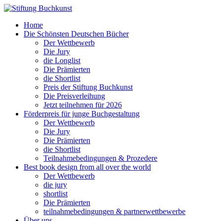
Home
Die Schönsten Deutschen Bücher
Der Wettbewerb
Die Jury
die Longlist
Die Prämierten
die Shortlist
Preis der Stiftung Buchkunst
Die Preisverleihung
Jetzt teilnehmen für 2026
Förderpreis für junge Buchgestaltung
Der Wettbewerb
Die Jury
Die Prämierten
die Shortlist
Teilnahmebedingungen & Prozedere
Best book design from all over the world
Der Wettbewerb
die jury
shortlist
Die Prämierten
teilnahmebedingungen & partnerwettbewerbe
Über uns