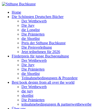
Home
Die Schönsten Deutschen Bücher
Der Wettbewerb
Die Jury
die Longlist
Die Prämierten
die Shortlist
Preis der Stiftung Buchkunst
Die Preisverleihung
Jetzt teilnehmen für 2026
Förderpreis für junge Buchgestaltung
Der Wettbewerb
Die Jury
Die Prämierten
die Shortlist
Teilnahmebedingungen & Prozedere
Best book design from all over the world
Der Wettbewerb
die jury
shortlist
Die Prämierten
teilnahmebedingungen & partnerwettbewerbe
Über uns