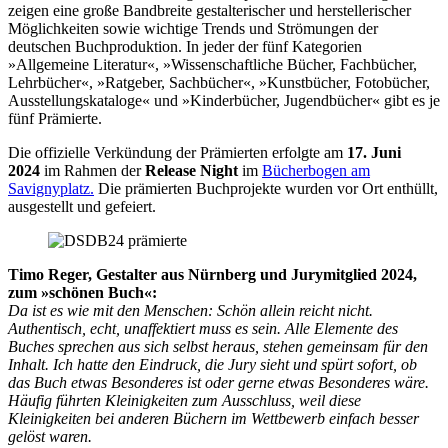
zeigen eine große Bandbreite gestalterischer und herstellerischer
Möglichkeiten sowie wichtige Trends und Strömungen der
deutschen Buchproduktion. In jeder der fünf Kategorien
»Allgemeine Literatur«, »Wissenschaftliche Bücher, Fachbücher,
Lehrbücher«, »Ratgeber, Sachbücher«, »Kunstbücher, Fotobücher,
Ausstellungskataloge« und »Kinderbücher, Jugendbücher« gibt es je
fünf Prämierte.
Die offizielle Verkündung der Prämierten erfolgte am
17. Juni
2024
im Rahmen der
Release Night
im
Bücherbogen am
Savignyplatz.
Die prämierten Buchprojekte wurden vor Ort enthüllt,
ausgestellt und gefeiert.
Timo Reger,
Gestalter aus Nürnberg und Jurymitglied 2024,
zum »schönen Buch«:
Da ist es wie mit den Menschen: Schön allein reicht nicht.
Authentisch, echt, unaffektiert muss es sein. Alle Elemente des
Buches sprechen aus sich selbst heraus, stehen gemeinsam für den
Inhalt.
Ich hatte den Eindruck, die Jury sieht und spürt sofort, ob
das Buch etwas Besonderes ist oder gerne etwas Besonderes wäre.
Häufig führten Kleinigkeiten zum Ausschluss, weil diese
Kleinigkeiten bei anderen Büchern im Wettbewerb einfach besser
gelöst waren.