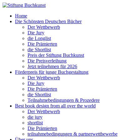
Home
Die Schönsten Deutschen Bücher
Der Wettbewerb
Die Jury
die Longlist
Die Prämierten
die Shortlist
Preis der Stiftung Buchkunst
Die Preisverleihung
Jetzt teilnehmen für 2026
Förderpreis für junge Buchgestaltung
Der Wettbewerb
Die Jury
Die Prämierten
die Shortlist
Teilnahmebedingungen & Prozedere
Best book design from all over the world
Der Wettbewerb
die jury
shortlist
Die Prämierten
teilnahmebedingungen & partnerwettbewerbe
Über uns