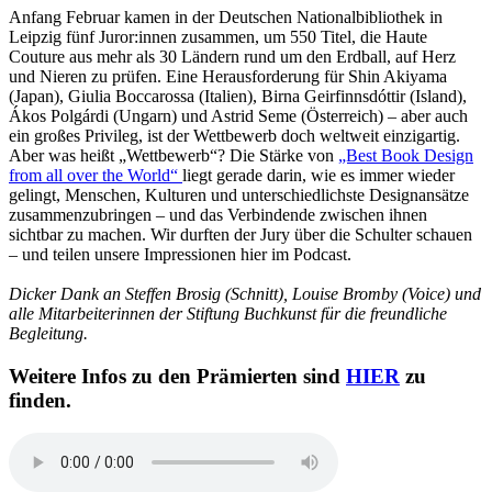
Anfang Februar kamen in der Deutschen Nationalbibliothek in
Leipzig fünf Juror:innen zusammen, um 550 Titel, die Haute
Couture aus mehr als 30 Ländern rund um den Erdball, auf Herz
und Nieren zu prüfen. Eine Herausforderung für Shin Akiyama
(Japan), Giulia Boccarossa (Italien), Birna Geirfinnsdóttir (Island),
Ákos Polgárdi (Ungarn) und Astrid Seme (Österreich) – aber auch
ein großes Privileg, ist der Wettbewerb doch weltweit einzigartig.
Aber was heißt „Wettbewerb“? Die Stärke von
„Best Book Design
from all over the World“
liegt gerade darin, wie es immer wieder
gelingt, Menschen, Kulturen und unterschiedlichste Designansätze
zusammenzubringen – und das Verbindende zwischen ihnen
sichtbar zu machen. Wir durften der Jury über die Schulter schauen
– und teilen unsere Impressionen hier im Podcast.
Dicker Dank an Steffen Brosig (Schnitt), Louise Bromby (Voice) und
alle Mitarbeiterinnen der Stiftung Buchkunst für die freundliche
Begleitung.
Weitere Infos zu den Prämierten sind
HIER
zu
finden.