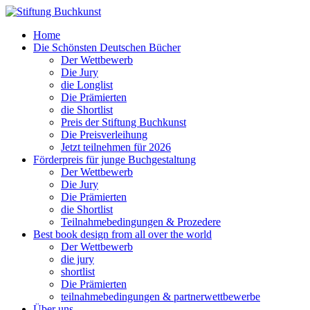
Home
Die Schönsten Deutschen Bücher
Der Wettbewerb
Die Jury
die Longlist
Die Prämierten
die Shortlist
Preis der Stiftung Buchkunst
Die Preisverleihung
Jetzt teilnehmen für 2026
Förderpreis für junge Buchgestaltung
Der Wettbewerb
Die Jury
Die Prämierten
die Shortlist
Teilnahmebedingungen & Prozedere
Best book design from all over the world
Der Wettbewerb
die jury
shortlist
Die Prämierten
teilnahmebedingungen & partnerwettbewerbe
Über uns