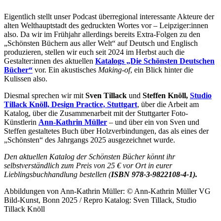
Eigentlich stellt unser Podcast überregional interessante Akteure der
alten Welthauptstadt des gedruckten Wortes vor – Leipziger:innen
also. Da wir im Frühjahr allerdings bereits Extra-Folgen zu den
„Schönsten Büchern aus aller Welt“ auf Deutsch und Englisch
produzieren, stellen wir euch seit 2024 im Herbst auch die
Gestalter:innen des aktuellen
Katalogs „Die Schönsten Deutschen
Bücher“
vor. Ein akustisches
Making-of
, ein Blick hinter die
Kulissen also.
Diesmal sprechen wir mit
Sven Tillack
und
Steffen Knöll,
Studio
Tillack Knöll, Design Practice, Stuttgart
, über die Arbeit am
Katalog, über die Zusammenarbeit mit der Stuttgarter Foto-
Künstlerin
Ann-Kathrin Müller
– und über ein von Sven und
Steffen gestaltetes Buch über Holzverbindungen, das als eines der
„Schönsten“ des Jahrgangs 2025 ausgezeichnet wurde.
Den aktuellen Katalog der Schönsten Bücher könnt ihr
selbstverständlich zum Preis von 25 € vor Ort in eurer
Lieblingsbuchhandlung bestellen (
ISBN 978-3-9822108-4-1).
Abbildungen von Ann-Kathrin Müller: © Ann-Kathrin Müller VG
Bild-Kunst, Bonn 2025 / Repro Katalog: Sven Tillack, Studio
Tillack Knöll