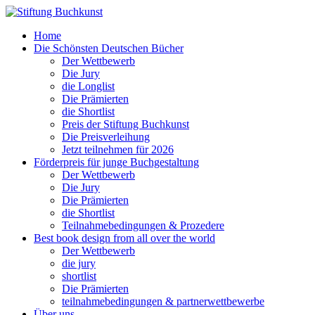
Home
Die Schönsten Deutschen Bücher
Der Wettbewerb
Die Jury
die Longlist
Die Prämierten
die Shortlist
Preis der Stiftung Buchkunst
Die Preisverleihung
Jetzt teilnehmen für 2026
Förderpreis für junge Buchgestaltung
Der Wettbewerb
Die Jury
Die Prämierten
die Shortlist
Teilnahmebedingungen & Prozedere
Best book design from all over the world
Der Wettbewerb
die jury
shortlist
Die Prämierten
teilnahmebedingungen & partnerwettbewerbe
Über uns