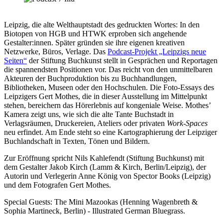
Leipzig, die alte Welthauptstadt des gedruckten Wortes: In den
Biotopen von HGB und HTWK erproben sich angehende
Gestalter:innen. Später gründen sie ihre eigenen kreativen
Netzwerke, Büros, Verlage. Das
Podcast-Projekt „Leipzigs neue
Seiten“
der Stiftung Buchkunst stellt in Gesprächen und Reportagen
die spannendsten Positionen vor. Das reicht von den unmittelbaren
Akteuren der Buchproduktion bis zu Buchhandlungen,
Bibliotheken, Museen oder den Hochschulen. Die Foto-Essays des
Leipzigers Gert Mothes, die in dieser Ausstellung im Mittelpunkt
stehen, bereichern das Hörerlebnis auf kongeniale Weise. Mothes’
Kamera zeigt uns, wie sich die alte Tante Buchstadt in
Verlagsräumen, Druckereien, Ateliers oder privaten
Work-Spaces
neu erfindet. Am Ende steht so eine Kartographierung der Leipziger
Buchlandschaft in Texten, Tönen und Bildern.
Zur Eröffnung spricht Nils Kahlefendt (Stiftung Buchkunst) mit
dem Gestalter Jakob Kirch (Lamm & Kirch, Berlin/Leipzig), der
Autorin und Verlegerin Anne König von Spector Books (Leipzig)
und dem Fotografen Gert Mothes.
Special Guests: The Mini Mazookas (Henning Wagenbreth &
Sophia Martineck, Berlin) - Illustrated German Bluegrass.