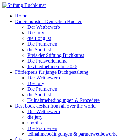
Home
Die Schönsten Deutschen Bücher
Der Wettbewerb
Die Jury
die Longlist
Die Prämierten
die Shortlist
Preis der Stiftung Buchkunst
Die Preisverleihung
Jetzt teilnehmen für 2026
Förderpreis für junge Buchgestaltung
Der Wettbewerb
Die Jury
Die Prämierten
die Shortlist
Teilnahmebedingungen & Prozedere
Best book design from all over the world
Der Wettbewerb
die jury
shortlist
Die Prämierten
teilnahmebedingungen & partnerwettbewerbe
Über uns