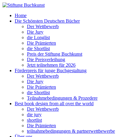
Home
Die Schönsten Deutschen Bücher
Der Wettbewerb
Die Jury
die Longlist
Die Prämierten
die Shortlist
Preis der Stiftung Buchkunst
Die Preisverleihung
Jetzt teilnehmen für 2026
Förderpreis für junge Buchgestaltung
Der Wettbewerb
Die Jury
Die Prämierten
die Shortlist
Teilnahmebedingungen & Prozedere
Best book design from all over the world
Der Wettbewerb
die jury
shortlist
Die Prämierten
teilnahmebedingungen & partnerwettbewerbe
Über uns