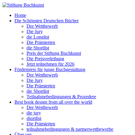
Home
Die Schönsten Deutschen Bücher
Der Wettbewerb
Die Jury
die Longlist
Die Prämierten
die Shortlist
Preis der Stiftung Buchkunst
Die Preisverleihung
Jetzt teilnehmen für 2026
Förderpreis für junge Buchgestaltung
Der Wettbewerb
Die Jury
Die Prämierten
die Shortlist
Teilnahmebedingungen & Prozedere
Best book design from all over the world
Der Wettbewerb
die jury
shortlist
Die Prämierten
teilnahmebedingungen & partnerwettbewerbe
Über uns