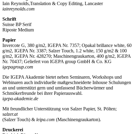
Iain Reynolds,Translation & Copy Editing, Lancaster
iainreynolds.com
Schrift
Suisse BP Serif
Riposte Medium
Papier
Invercote G, 380 g/m2, IGEPA Nr. 7357; Opakal brillance white, 60
g/m2, IGEPA Nr. 3387; Salzer Touch, 1.2 white, 150 g/m2 & 100
g/m2, IGEPA Nr. 428270; Maschinengraukarton, 400 g/m2, IGEPA
Nr. 70437; Geliefert von IGEPA group GmbH & Co. KG
igepagroup.com
Die IGEPA Akademie bietet neben Seminaren, Workshops und
Webinaren auch individuelle maßgeschneiderte Inhouse Schulungen
an und unterstützt gern und umfassend Bücherwürmer und
Schmökerfreunde bei ihrer Papierauswahl.
igepa-akademie.de
Mit freundlicher Unterstützung von Salzer Papier, St. Pölten;
salzer.at
(Salzer Touch) &
leipa.com
(Maschinengraukarton).
Druckerei