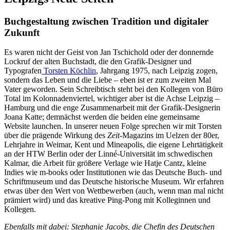
Buchgestaltung zwischen Tradition und digitaler
Zukunft
Es waren nicht der Geist von Jan Tschichold oder der donnernde
Lockruf der alten Buchstadt, die den Grafik-Designer und
Typografen
Torsten Köchlin
, Jahrgang 1975, nach Leipzig zogen,
sondern das Leben und die Liebe – eben ist er zum zweiten Mal
Vater geworden. Sein Schreibtisch steht bei den Kollegen von Büro
Total im Kolonnadenviertel, wichtiger aber ist die Achse Leipzig –
Hamburg und die enge Zusammenarbeit mit der Grafik-Designerin
Joana Katte; demnächst werden die beiden eine gemeinsame
Website launchen. In unserer neuen Folge sprechen wir mit Torsten
über die prägende Wirkung des
Zeit
-Magazins im Uelzen der 80er,
Lehrjahre in Weimar, Kent und Mineapolis, die eigene Lehrtätigkeit
an der HTW Berlin oder der Linné-Universität im schwedischen
Kalmar, die Arbeit für größere Verlage wie Hatje Cantz, kleine
Indies wie m-books oder Institutionen wie das Deutsche Buch- und
Schriftmuseum und das Deutsche historische Museum. Wir erfahren
etwas über den Wert von Wettbewerben (auch, wenn man mal nicht
prämiert wird) und das kreative Ping-Pong mit Kolleginnen und
Kollegen.
Ebenfalls mit dabei: Stephanie Jacobs, die Chefin des Deutschen