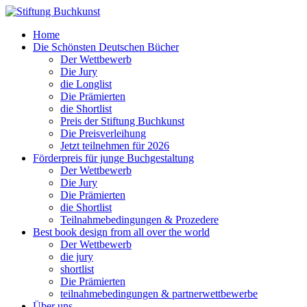
Home
Die Schönsten Deutschen Bücher
Der Wettbewerb
Die Jury
die Longlist
Die Prämierten
die Shortlist
Preis der Stiftung Buchkunst
Die Preisverleihung
Jetzt teilnehmen für 2026
Förderpreis für junge Buchgestaltung
Der Wettbewerb
Die Jury
Die Prämierten
die Shortlist
Teilnahmebedingungen & Prozedere
Best book design from all over the world
Der Wettbewerb
die jury
shortlist
Die Prämierten
teilnahmebedingungen & partnerwettbewerbe
Über uns